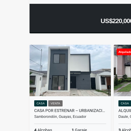
US$220,00
Alquilad
CASA
VENTA
CASA
CASA POR ESTRENAR – URBANIZACIÓN SAN ANTONIO
Samborondón, Guayas, Ecuador
Daule, 
4
Alcobas
1
Garaje
3
Alco