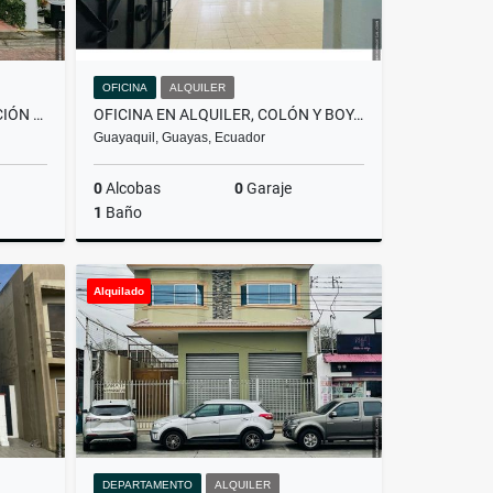
OFICINA
ALQUILER
CASA EN ALQUILER, URBANIZACIÓN LA JOYA ETAPA CORAL, GUAYAS
OFICINA EN ALQUILER, COLÓN Y BOYACÁ, CENTRO DE GUAYAQUIL
Guayaquil, Guayas, Ecuador
0
Alcobas
0
Garaje
1
Baño
lquiler
Alquiler
Alquilado
US$250
DEPARTAMENTO
ALQUILER