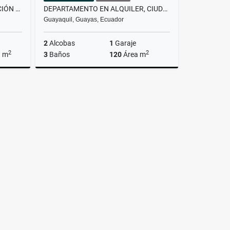
CASA EN ALQUILER, URBANIZACIÓN VILLA CLUB ETAPA HERMES, GUAYAS
DEPARTAMENTO EN ALQUILER, CIUDADELA SAMANES 2, NORTE DE GUAYAQUIL.
Guayaquil, Guayas, Ecuador
2
Alcobas
1
Garaje
2
2
a m
3
Baños
120
Área m
lquiler
Alquiler
US$320