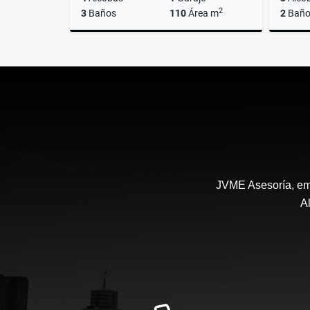
2
3
Baños
110
Área m
2
Baño
Venta
US$135,000
JVME Asesoría, emp
A