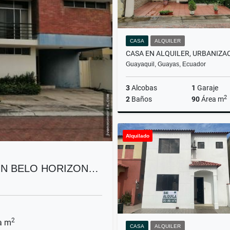
CASA
ALQUILER
Guayaquil, Guayas, Ecuador
3
Alcobas
1
Garaje
2
2
Baños
90
Área m
A
Alquilado
US$500
ÓN BELO HORIZON…
2
a m
CASA
ALQUILER