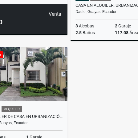
Daule, Guayas, Ecuador
Venta
0
3
Alcobas
2
Garaje
2.5
Baños
117.08
Áre
A
o
US$600
ALQUILER
ALQUILER DE CASA EN URBANIZACIÓN LA JOYA, ETAPA TURQUESA, DAULE
Guayas, Ecuador
bas
1
Garaje