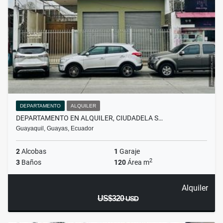
DEPARTAMENTO
ALQUILER
DEPARTAMENTO EN ALQUILER, CIUDADELA S…
Guayaquil, Guayas, Ecuador
2
Alcobas
1
Garaje
2
3
Baños
120
Área m
Alquiler
US$320
USD