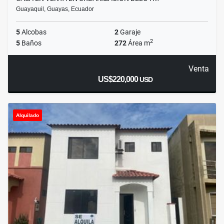
Guayaquil, Guayas, Ecuador
5
Alcobas
2
Garaje
2
5
Baños
272
Área m
Venta
US$220,000
USD
Alquilado