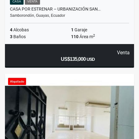
CASA
VENTA
CASA POR ESTRENAR – URBANIZACIÓN SAN…
Samborondón, Guayas, Ecuador
4
Alcobas
1
Garaje
2
3
Baños
110
Área m
Venta
US$135,000
USD
Alquilado