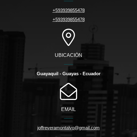
+593939855478
+593939855478
UBICACIÓN
Guayaquil - Guayas - Ecuador
EMAIL
joffreveramontalvo@gmail.com