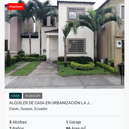
Alquilado
CASA
ALQUILER
ALQUILER DE CASA EN URBANIZACIÓN LA J…
Daule, Guayas, Ecuador
3
Alcobas
1
Garaje
2
2
Baños
86
Área m