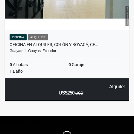
OFICINA
ALQUILER
OFICINA EN ALQUILER, COLÓN Y BOYACÁ, CE…
Guayaquil, Guayas, Ecuador
0
Alcobas
0
Garaje
1
Baño
Alquiler
US$250
USD