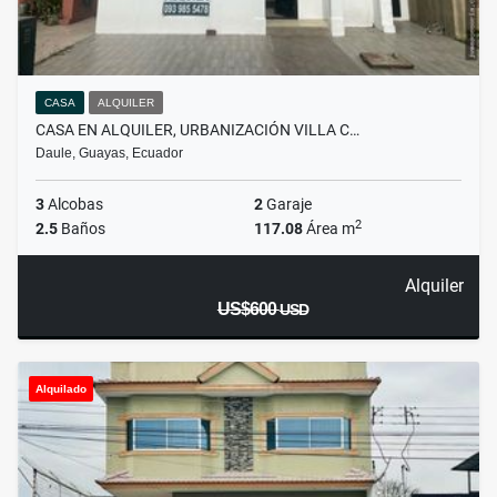
CASA
ALQUILER
CASA EN ALQUILER, URBANIZACIÓN VILLA C…
Daule, Guayas, Ecuador
3
Alcobas
2
Garaje
2
2.5
Baños
117.08
Área m
Alquiler
US$600
USD
Alquilado